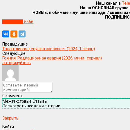
Наш канал в
Tel
Наша ОСНОВНАЯ группа
НОВЫЕ, любимые и лучшие эпизоды / сцены из
ПОДПИШИС
Уже в сети
5566
Предыдущие
Талантливая девушка взрослеет (2024, 1 сезон)
Следующие
Гояния: Радиационная авария (2026, мини–сериал)
авторизуйтесь
0
коммент.
Межтекстовые Отзывы
Посмотреть все комментарии
Закрыть
Войти