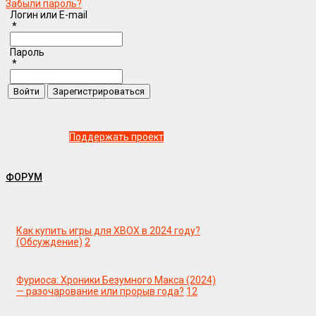
Забыли пароль?
Логин или E-mail
*
Пароль
*
Поддержать проект
ФОРУМ
Как купить игры для XBOX в 2024 году?
(Обсуждение)
2
Фуриоса: Хроники Безумного Макса (2024)
— разочарование или прорыв года?
12