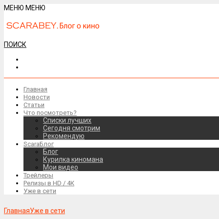
МЕНЮ
МЕНЮ
ПОИСК
Главная
Новости
Статьи
Что посмотреть?
Списки лучших
Сегодня смотрим
Рекомендую
ScaraБлог
Блог
Курилка киномана
Мои видео
Трейлеры
Релизы в HD / 4К
Уже в сети
Главная
Уже в сети