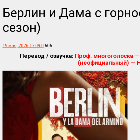
Берлин и Дама с горнос
сезон)
19 мая, 2026 17:09
0
606
Перевод / озвучка:
Проф. многоголоска — 
(неофициальный) — H