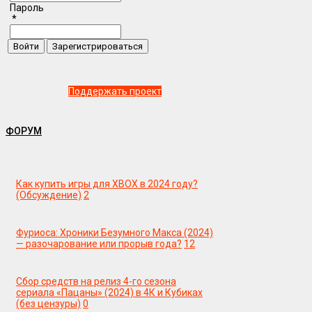
Пароль
*
Поддержать проект
ФОРУМ
Как купить игры для XBOX в 2024 году?
(Обсуждение)
2
Фуриоса: Хроники Безумного Макса (2024)
— разочарование или прорыв года?
12
Сбор средств на релиз 4-го сезона
сериала «Пацаны» (2024) в 4К и Кубиках
(без цензуры)
0