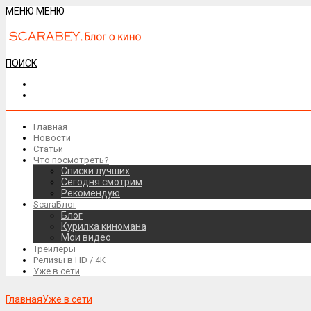
МЕНЮ
МЕНЮ
ПОИСК
Главная
Новости
Статьи
Что посмотреть?
Списки лучших
Сегодня смотрим
Рекомендую
ScaraБлог
Блог
Курилка киномана
Мои видео
Трейлеры
Релизы в HD / 4К
Уже в сети
Главная
Уже в сети