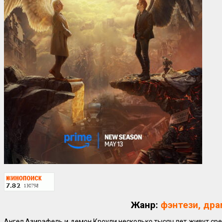
Жанр:
фэнтези, дра
Ангел Азирафель и демон Кроули несколько тысяч лет живут сред