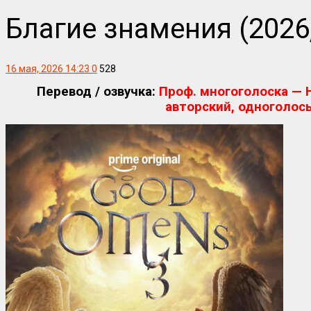
Благие знамения (2026,
16 мая, 2026 14:23
0
528
Перевод / озвучка:
Проф. многоголоска — HD
авторский, одноголос