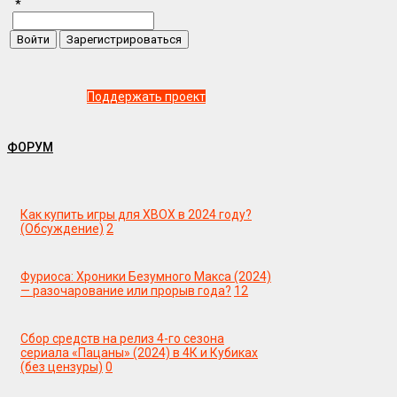
*
Поддержать проект
ФОРУМ
Как купить игры для XBOX в 2024 году?
(Обсуждение)
2
Фуриоса: Хроники Безумного Макса (2024)
— разочарование или прорыв года?
12
Сбор средств на релиз 4-го сезона
сериала «Пацаны» (2024) в 4К и Кубиках
(без цензуры)
0