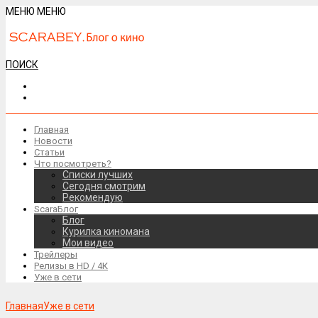
МЕНЮ
МЕНЮ
ПОИСК
Главная
Новости
Статьи
Что посмотреть?
Списки лучших
Сегодня смотрим
Рекомендую
ScaraБлог
Блог
Курилка киномана
Мои видео
Трейлеры
Релизы в HD / 4К
Уже в сети
Главная
Уже в сети