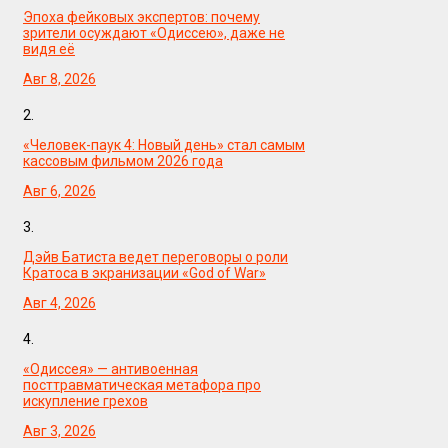
Эпоха фейковых экспертов: почему
зрители осуждают «Одиссею», даже не
видя её
Авг 8, 2026
2.
«Человек-паук 4: Новый день» стал самым
кассовым фильмом 2026 года
Авг 6, 2026
3.
Дэйв Батиста ведет переговоры о роли
Кратоса в экранизации «God of War»
Авг 4, 2026
4.
«Одиссея» — антивоенная
посттравматическая метафора про
искупление грехов
Авг 3, 2026