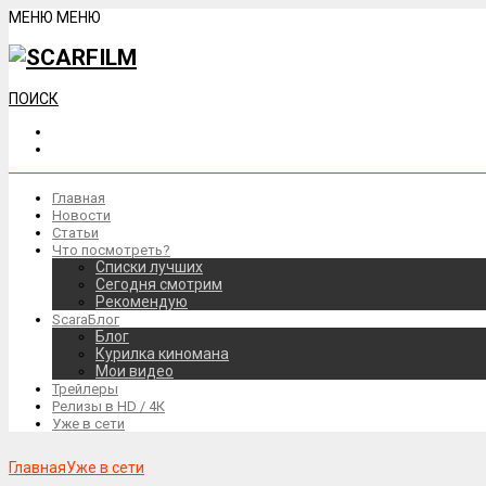
МЕНЮ
МЕНЮ
ПОИСК
Главная
Новости
Статьи
Что посмотреть?
Списки лучших
Сегодня смотрим
Рекомендую
ScaraБлог
Блог
Курилка киномана
Мои видео
Трейлеры
Релизы в HD / 4К
Уже в сети
Главная
Уже в сети