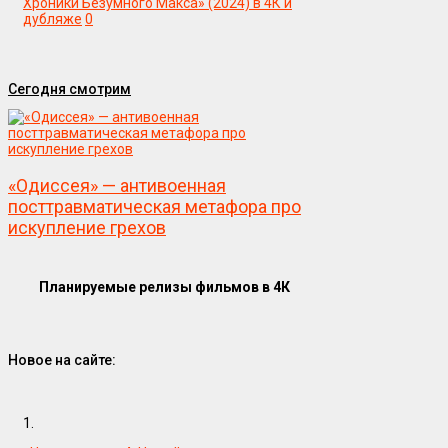
Хроники Безумного Макса» (2024) в 4К и
дубляже
0
Сегодня смотрим
«Одиссея» — антивоенная
посттравматическая метафора про
искупление грехов
Планируемые релизы фильмов в 4К
Новое на сайте:
1.