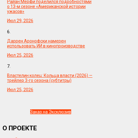
Райан Мерфи поделился подробностями
о 13-м сезоне «Американской истории
ужасов»
Июл 29, 2026
6.
Даррен Аронофски намерен
использовать ИИ в кинопроизводстве
Июл 25, 2026
7.
Властелин колец: Кольца власти (2026) —
трейлер 3-го сезона (субтитры)
Июл 25, 2026
Заказ на Эксклюзив
О ПРОЕКТЕ