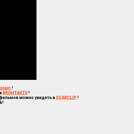
egram
!
 в
ВКОНТАКТЕ
!
 фильмов можно увидеть в
SCARCLIP
!
Ь!