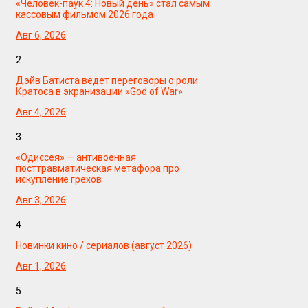
«Человек-паук 4: Новый день» стал самым
кассовым фильмом 2026 года
Авг 6, 2026
2.
Дэйв Батиста ведет переговоры о роли
Кратоса в экранизации «God of War»
Авг 4, 2026
3.
«Одиссея» — антивоенная
посттравматическая метафора про
искупление грехов
Авг 3, 2026
4.
Новинки кино / сериалов (август 2026)
Авг 1, 2026
5.