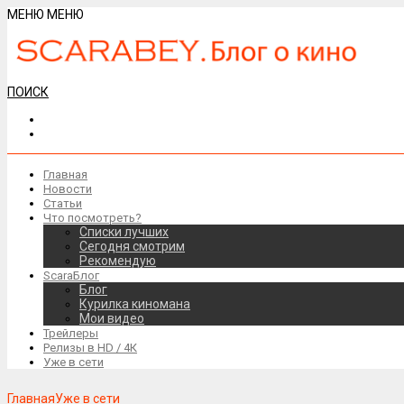
МЕНЮ
МЕНЮ
ПОИСК
Главная
Новости
Статьи
Что посмотреть?
Списки лучших
Сегодня смотрим
Рекомендую
ScaraБлог
Блог
Курилка киномана
Мои видео
Трейлеры
Релизы в HD / 4К
Уже в сети
Главная
Уже в сети