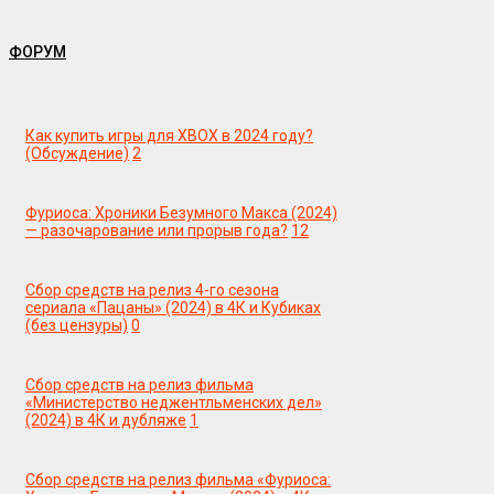
ФОРУМ
Как купить игры для XBOX в 2024 году?
(Обсуждение)
2
Фуриоса: Хроники Безумного Макса (2024)
— разочарование или прорыв года?
12
Сбор средств на релиз 4-го сезона
сериала «Пацаны» (2024) в 4К и Кубиках
(без цензуры)
0
Сбор средств на релиз фильма
«Министерство неджентльменских дел»
(2024) в 4К и дубляже
1
Сбор средств на релиз фильма «Фуриоса: