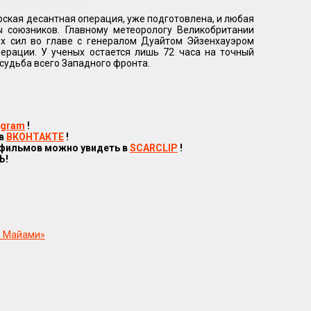
рская десантная операция, уже подготовлена, и любая
ы союзников. Главному метеорологу Великобритании
х сил во главе с генералом Дуайтом Эйзенхауэром
ерации. У ученых остается лишь 72 часа на точный
 судьба всего Западного фронта.
egram
!
 в
ВКОНТАКТЕ
!
 фильмов можно увидеть в
SCARCLIP
!
Ь!
и Майами»