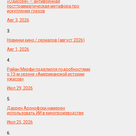
«Одиссея» — антивоенная
посттравматическая метафора про
искупление грехов
Авг 3, 2026
3.
Новинки кино / сериалов (август 2026)
Авг 1, 2026
4.
Райан Мерфи поделился подробностями
о 13-м сезоне «Американской истории
ужасов»
Июл 29, 2026
5.
Даррен Аронофски намерен
использовать ИИ в кинопроизводстве
Июл 25, 2026
6.