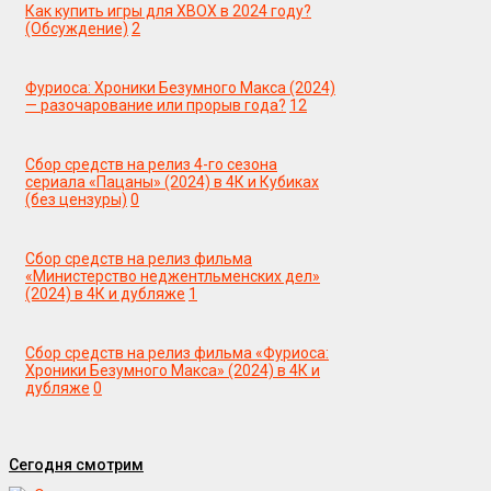
Как купить игры для XBOX в 2024 году?
(Обсуждение)
2
Фуриоса: Хроники Безумного Макса (2024)
— разочарование или прорыв года?
12
Сбор средств на релиз 4-го сезона
сериала «Пацаны» (2024) в 4К и Кубиках
(без цензуры)
0
Сбор средств на релиз фильма
«Министерство неджентльменских дел»
(2024) в 4К и дубляже
1
Сбор средств на релиз фильма «Фуриоса:
Хроники Безумного Макса» (2024) в 4К и
дубляже
0
Сегодня смотрим