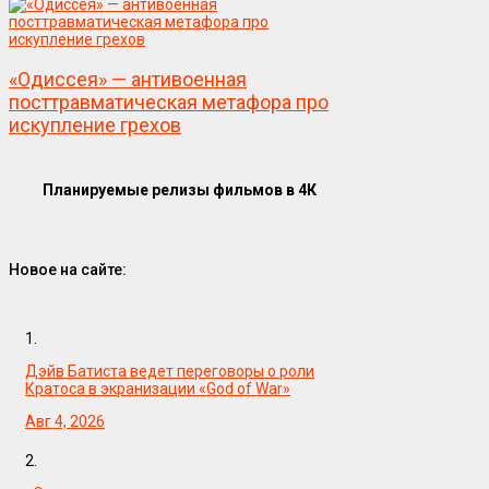
«Одиссея» — антивоенная
посттравматическая метафора про
искупление грехов
Планируемые релизы фильмов в 4К
Новое на сайте:
1.
Дэйв Батиста ведет переговоры о роли
Кратоса в экранизации «God of War»
Авг 4, 2026
2.