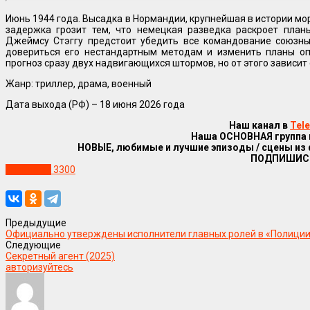
Июнь 1944 года. Высадка в Нормандии, крупнейшая в истории мо
задержка грозит тем, что немецкая разведка раскроет план
Джеймсу Стэггу предстоит убедить все командование союзны
довериться его нестандартным методам и изменить планы оп
прогноз сразу двух надвигающихся штормов, но от этого зависит
Жанр: триллер, драма, военный
Дата выхода (РФ) –
18 июня 2026
года
Наш канал в
Tel
Наша ОСНОВНАЯ группа
НОВЫЕ, любимые и лучшие эпизоды / сцены из
ПОДПИШИС
Трейлеры
3300
Предыдущие
Официально утверждены исполнители главных ролей в «Полици
Следующие
Секретный агент (2025)
авторизуйтесь