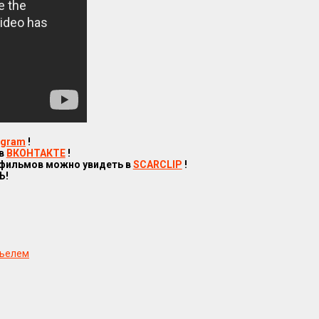
egram
!
 в
ВКОНТАКТЕ
!
 фильмов можно увидеть в
SCARCLIP
!
Ь!
льелем