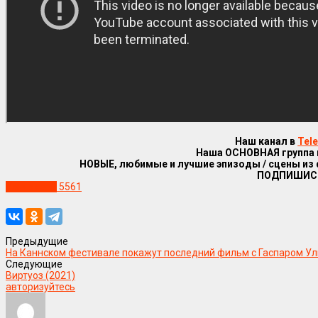
Наш канал в
Tel
Наша ОСНОВНАЯ группа
НОВЫЕ, любимые и лучшие эпизоды / сцены из
ПОДПИШИС
Уже в сети
5561
Предыдущие
На Каннском фестивале покажут последний фильм с Гаспаром У
Следующие
Виртуоз (2021)
авторизуйтесь