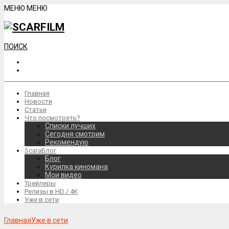
МЕНЮ
МЕНЮ
ПОИСК
Главная
Новости
Статьи
Что посмотреть?
Списки лучших
Сегодня смотрим
Рекомендую
ScaraБлог
Блог
Курилка киномана
Мои видео
Трейлеры
Релизы в HD / 4К
Уже в сети
Главная
Уже в сети