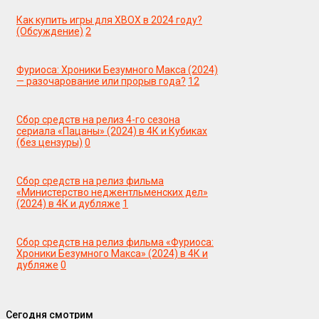
Как купить игры для XBOX в 2024 году?
(Обсуждение)
2
Фуриоса: Хроники Безумного Макса (2024)
— разочарование или прорыв года?
12
Сбор средств на релиз 4-го сезона
сериала «Пацаны» (2024) в 4К и Кубиках
(без цензуры)
0
Сбор средств на релиз фильма
«Министерство неджентльменских дел»
(2024) в 4К и дубляже
1
Сбор средств на релиз фильма «Фуриоса:
Хроники Безумного Макса» (2024) в 4К и
дубляже
0
Сегодня смотрим