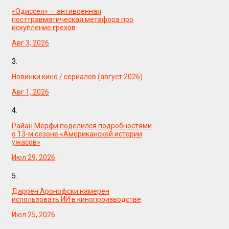
«Одиссея» — антивоенная
посттравматическая метафора про
искупление грехов
Авг 3, 2026
3.
Новинки кино / сериалов (август 2026)
Авг 1, 2026
4.
Райан Мерфи поделился подробностями
о 13-м сезоне «Американской истории
ужасов»
Июл 29, 2026
5.
Даррен Аронофски намерен
использовать ИИ в кинопроизводстве
Июл 25, 2026