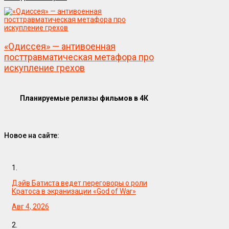
«Одиссея» — антивоенная
посттравматическая метафора про
искупление грехов
Планируемые релизы фильмов в 4К
Новое на сайте:
1.
Дэйв Батиста ведет переговоры о роли
Кратоса в экранизации «God of War»
Авг 4, 2026
2.