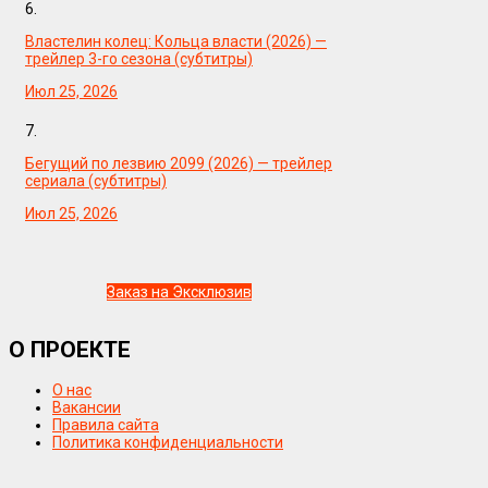
6.
Властелин колец: Кольца власти (2026) —
трейлер 3-го сезона (субтитры)
Июл 25, 2026
7.
Бегущий по лезвию 2099 (2026) — трейлер
сериала (субтитры)
Июл 25, 2026
Заказ на Эксклюзив
О ПРОЕКТЕ
О нас
Вакансии
Правила сайта
Политика конфиденциальности