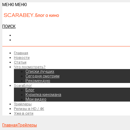
МЕНЮ
МЕНЮ
ПОИСК
Главная
Новости
Статьи
Что посмотреть?
Списки лучших
Сегодня смотрим
Рекомендую
ScaraБлог
Блог
Курилка киномана
Мои видео
Трейлеры
Релизы в HD / 4К
Уже в сети
Главная
Трейлеры