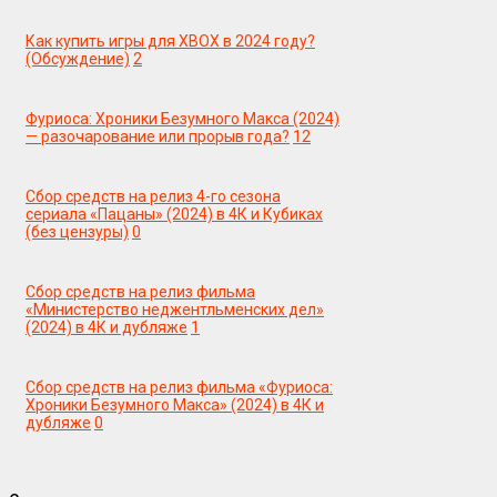
Как купить игры для XBOX в 2024 году?
(Обсуждение)
2
Фуриоса: Хроники Безумного Макса (2024)
— разочарование или прорыв года?
12
Сбор средств на релиз 4-го сезона
сериала «Пацаны» (2024) в 4К и Кубиках
(без цензуры)
0
Сбор средств на релиз фильма
«Министерство неджентльменских дел»
(2024) в 4К и дубляже
1
Сбор средств на релиз фильма «Фуриоса:
Хроники Безумного Макса» (2024) в 4К и
дубляже
0