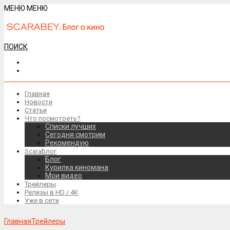
МЕНЮ
МЕНЮ
ПОИСК
Главная
Новости
Статьи
Что посмотреть?
Списки лучших
Сегодня смотрим
Рекомендую
ScaraБлог
Блог
Курилка киномана
Мои видео
Трейлеры
Релизы в HD / 4К
Уже в сети
Главная
Трейлеры