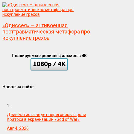
«Одиссея» — антивоенная
посттравматическая метафора про
искупление грехов
Планируемые релизы фильмов в 4К
Новое на сайте:
1.
Дэйв Батиста ведет переговоры о роли
Кратоса в экранизации «God of War»
Авг 4, 2026