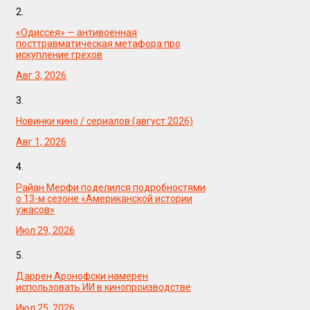
2.
«Одиссея» — антивоенная
посттравматическая метафора про
искупление грехов
Авг 3, 2026
3.
Новинки кино / сериалов (август 2026)
Авг 1, 2026
4.
Райан Мерфи поделился подробностями
о 13-м сезоне «Американской истории
ужасов»
Июл 29, 2026
5.
Даррен Аронофски намерен
использовать ИИ в кинопроизводстве
Июл 25, 2026