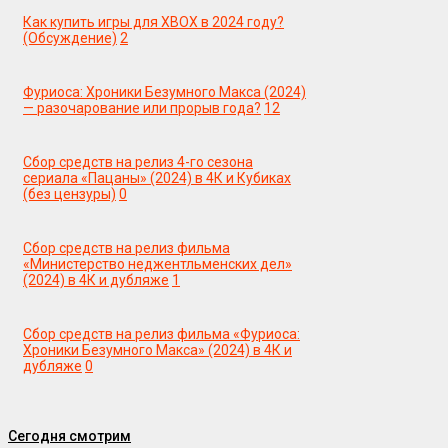
Как купить игры для XBOX в 2024 году?
(Обсуждение)
2
Фуриоса: Хроники Безумного Макса (2024)
— разочарование или прорыв года?
12
Сбор средств на релиз 4-го сезона
сериала «Пацаны» (2024) в 4К и Кубиках
(без цензуры)
0
Сбор средств на релиз фильма
«Министерство неджентльменских дел»
(2024) в 4К и дубляже
1
Сбор средств на релиз фильма «Фуриоса:
Хроники Безумного Макса» (2024) в 4К и
дубляже
0
Сегодня смотрим