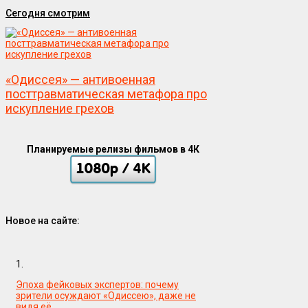
Сегодня смотрим
«Одиссея» — антивоенная
посттравматическая метафора про
искупление грехов
Планируемые релизы фильмов в 4К
Новое на сайте:
1.
Эпоха фейковых экспертов: почему
зрители осуждают «Одиссею», даже не
видя её