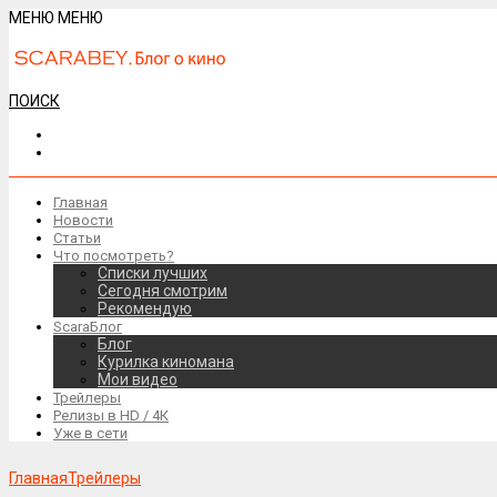
МЕНЮ
МЕНЮ
ПОИСК
Главная
Новости
Статьи
Что посмотреть?
Списки лучших
Сегодня смотрим
Рекомендую
ScaraБлог
Блог
Курилка киномана
Мои видео
Трейлеры
Релизы в HD / 4К
Уже в сети
Главная
Трейлеры