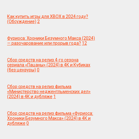
Как купить игры для XBOX в 2024 году?
(Обсуждение)
2
Фуриоса: Хроники Безумного Макса (2024)
— разочарование или прорыв года?
12
Сбор средств на релиз 4-го сезона
сериала «Пацаны» (2024) в 4К и Кубиках
(без цензуры)
0
Сбор средств на релиз фильма
«Министерство неджентльменских дел»
(2024) в 4К и дубляже
1
Сбор средств на релиз фильма «Фуриоса:
Хроники Безумного Макса» (2024) в 4К и
дубляже
0