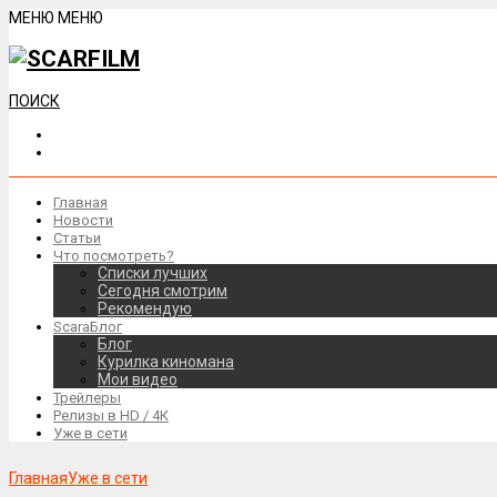
МЕНЮ
МЕНЮ
ПОИСК
Главная
Новости
Статьи
Что посмотреть?
Списки лучших
Сегодня смотрим
Рекомендую
ScaraБлог
Блог
Курилка киномана
Мои видео
Трейлеры
Релизы в HD / 4К
Уже в сети
Главная
Уже в сети