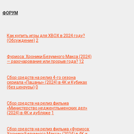
ФОРУМ
Как купить игры для XBOX в 2024 году?
(Обсуждение)
2
Фуриоса: Хроники Безумного Макса (2024)
— разочарование или прорыв года?
12
Сбор средств на релиз 4-го сезона
сериала «Пацаны» (2024) в 4К и Кубиках
(без цензуры)
0
Сбор средств на релиз фильма
«Министерство неджентльменских дел»
(2024) в 4К и дубляже
1
Сбор средств на релиз фильма «Фуриоса:
Хроники Безумного Макса» (2024) в 4К и