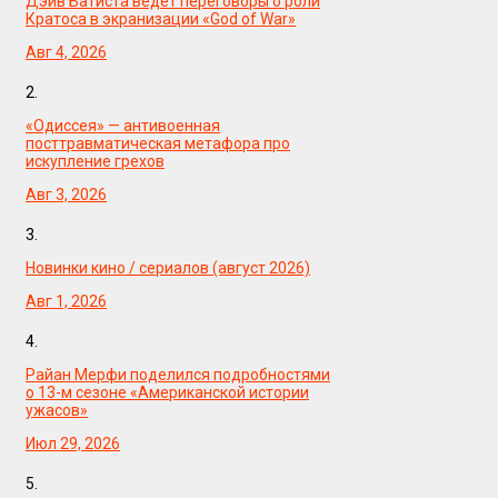
Дэйв Батиста ведет переговоры о роли
Кратоса в экранизации «God of War»
Авг 4, 2026
2.
«Одиссея» — антивоенная
посттравматическая метафора про
искупление грехов
Авг 3, 2026
3.
Новинки кино / сериалов (август 2026)
Авг 1, 2026
4.
Райан Мерфи поделился подробностями
о 13-м сезоне «Американской истории
ужасов»
Июл 29, 2026
5.