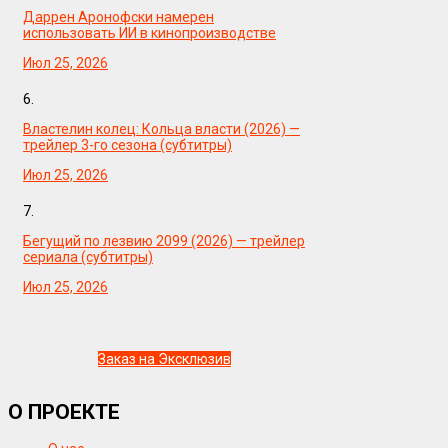
Даррен Аронофски намерен
использовать ИИ в кинопроизводстве
Июл 25, 2026
6.
Властелин колец: Кольца власти (2026) —
трейлер 3-го сезона (субтитры)
Июл 25, 2026
7.
Бегущий по лезвию 2099 (2026) — трейлер
сериала (субтитры)
Июл 25, 2026
Заказ на Эксклюзив
О ПРОЕКТЕ