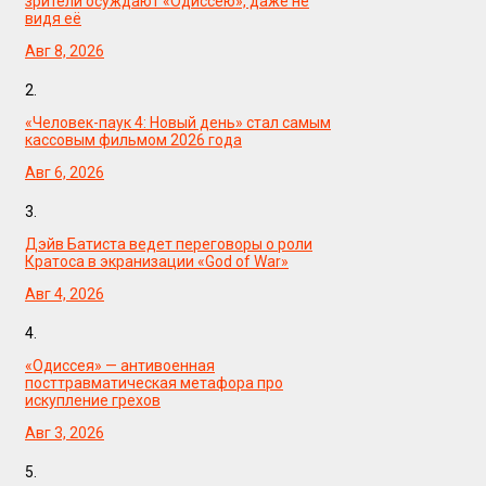
зрители осуждают «Одиссею», даже не
видя её
Авг 8, 2026
2.
«Человек-паук 4: Новый день» стал самым
кассовым фильмом 2026 года
Авг 6, 2026
3.
Дэйв Батиста ведет переговоры о роли
Кратоса в экранизации «God of War»
Авг 4, 2026
4.
«Одиссея» — антивоенная
посттравматическая метафора про
искупление грехов
Авг 3, 2026
5.