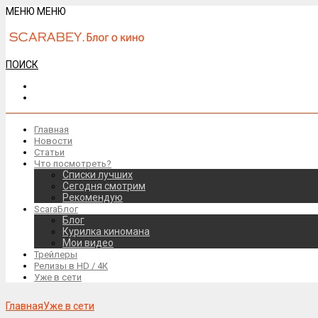
МЕНЮ
МЕНЮ
ПОИСК
Главная
Новости
Статьи
Что посмотреть?
Списки лучших
Сегодня смотрим
Рекомендую
ScaraБлог
Блог
Курилка киномана
Мои видео
Трейлеры
Релизы в HD / 4К
Уже в сети
Главная
Уже в сети