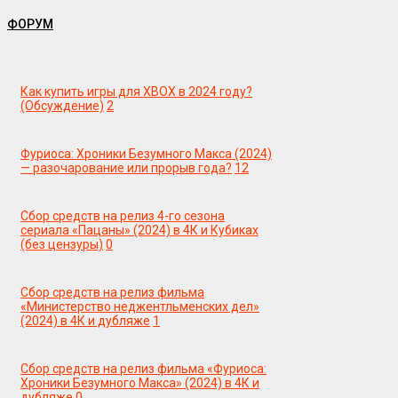
ФОРУМ
Как купить игры для XBOX в 2024 году?
(Обсуждение)
2
Фуриоса: Хроники Безумного Макса (2024)
— разочарование или прорыв года?
12
Сбор средств на релиз 4-го сезона
сериала «Пацаны» (2024) в 4К и Кубиках
(без цензуры)
0
Сбор средств на релиз фильма
«Министерство неджентльменских дел»
(2024) в 4К и дубляже
1
Сбор средств на релиз фильма «Фуриоса:
Хроники Безумного Макса» (2024) в 4К и
дубляже
0