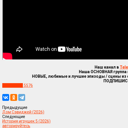
Наш канал в
Tel
Наша ОСНОВНАЯ группа
НОВЫЕ, любимые и лучшие эпизоды / сцены из
ПОДПИШИС
Уже в сети
5576
Предыдущие
Дом Сэвиджей (2026)
Следующие
История игрушек 5 (2026)
авторизуйтесь