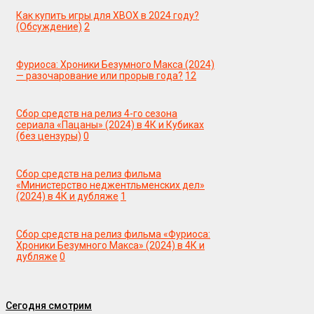
Как купить игры для XBOX в 2024 году?
(Обсуждение)
2
Фуриоса: Хроники Безумного Макса (2024)
— разочарование или прорыв года?
12
Сбор средств на релиз 4-го сезона
сериала «Пацаны» (2024) в 4К и Кубиках
(без цензуры)
0
Сбор средств на релиз фильма
«Министерство неджентльменских дел»
(2024) в 4К и дубляже
1
Сбор средств на релиз фильма «Фуриоса:
Хроники Безумного Макса» (2024) в 4К и
дубляже
0
Сегодня смотрим