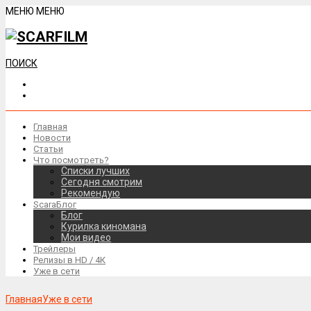
МЕНЮ
МЕНЮ
ПОИСК
Главная
Новости
Статьи
Что посмотреть?
Списки лучших
Сегодня смотрим
Рекомендую
ScaraБлог
Блог
Курилка киномана
Мои видео
Трейлеры
Релизы в HD / 4К
Уже в сети
Главная
Уже в сети