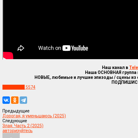
Наш канал в
Tel
Наша ОСНОВНАЯ группа
НОВЫЕ, любимые и лучшие эпизоды / сцены из
ПОДПИШИС
Уже в сети
5574
Предыдущие
Дорогая, я уменьшаюсь (2025)
Следующие
Злая. Часть 2 (2025)
авторизуйтесь