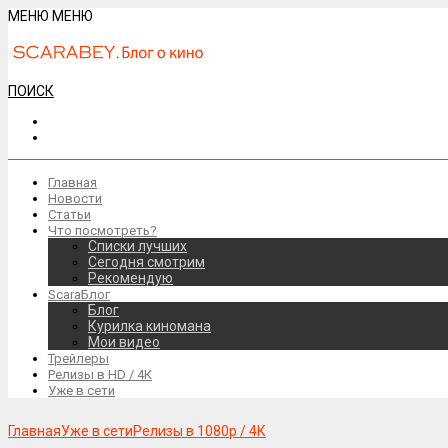
МЕНЮ
МЕНЮ
ПОИСК
Главная
Новости
Статьи
Что посмотреть?
Списки лучших
Сегодня смотрим
Рекомендую
ScaraБлог
Блог
Курилка киномана
Мои видео
Трейлеры
Релизы в HD / 4К
Уже в сети
Главная
Уже в сети
Релизы в 1080р / 4К