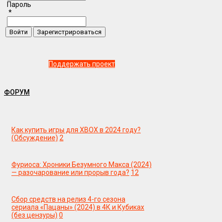
Пароль
*
Поддержать проект
ФОРУМ
Как купить игры для XBOX в 2024 году?
(Обсуждение)
2
Фуриоса: Хроники Безумного Макса (2024)
— разочарование или прорыв года?
12
Сбор средств на релиз 4-го сезона
сериала «Пацаны» (2024) в 4К и Кубиках
(без цензуры)
0