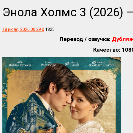
Энола Холмс 3 (2026) —
18 июля, 2026 00:29
0
1825
Перевод / озвучка:
Дубляж
Качество: 108