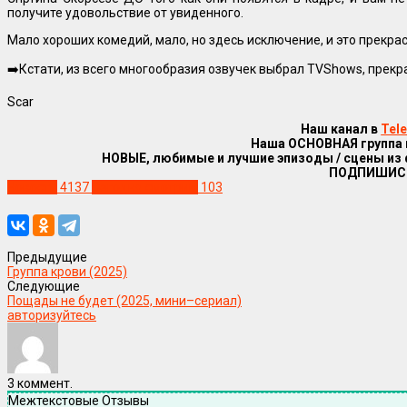
получите удовольствие от увиденного.
Мало хороших комедий, мало, но здесь исключение, и это прекрас
➡️Кстати, из всего многообразия озвучек выбрал TVShows, прекр
Scar
Наш канал в
Tel
Наша ОСНОВНАЯ группа
НОВЫЕ, любимые и лучшие эпизоды / сцены из
ПОДПИШИС
Новости
4137
Сегодня смотрим
103
Предыдущие
Группа крови (2025)
Следующие
Пощады не будет (2025, мини–сериал)
авторизуйтесь
3
коммент.
Межтекстовые Отзывы