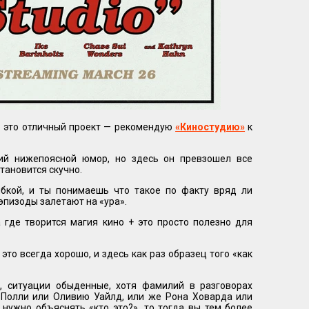
то это отличный проект — рекомендую
«Киностудию»
к
ий нижепоясной юмор, но здесь он превзошел все
тановится скучно.
ыбкой, и ты понимаешь что такое по факту вряд ли
эпизоды залетают на «ура».
 где творится магия кино + это просто полезно для
это всегда хорошо, и здесь как раз образец того «как
 ситуации обыденные, хотя фамилий в разговорах
у Полли или Оливию Уайлд, или же Рона Ховарда или
 нужно объяснять «кто это?», то тогда вы тем более