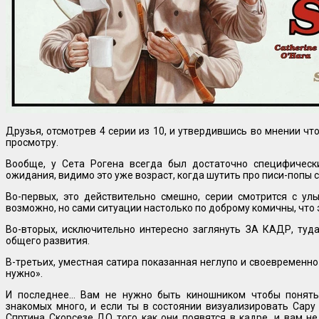
Друзья, отсмотрев 4 серии из 10, и утвердившись во мнении ч
просмотру.
Вообще, у Сета Рогена всегда был достаточно специфическ
ожидания, видимо это уже возраст, когда шутить про писи-попы с
Во-первых, это действительно смешно, серии смотрится с ул
возможно, но сами ситуации настолько по доброму комичны, что 
Во-вторых, исключительно интересно заглянуть ЗА КАДР, туда
общего развития.
В-третьих, уместная сатира показанная неглупо и своевременно 
нужно».
И последнее… Вам не нужно быть киношником чтобы понять,
знакомых много, и если ты в состоянии визуализировать Сар
Спртина Скорсезе ДО того как они появятся в кадре, и вам не