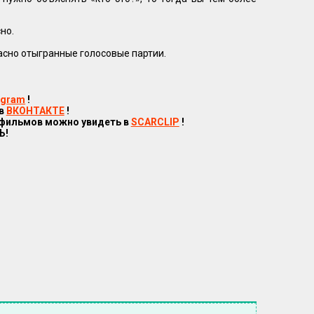
но.
асно отыгранные голосовые партии.
egram
!
 в
ВКОНТАКТЕ
!
 фильмов можно увидеть в
SCARCLIP
!
Ь!