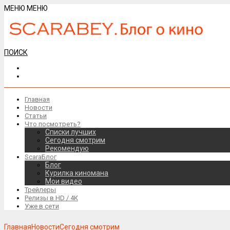
МЕНЮ
МЕНЮ
ПОИСК
Главная
Новости
Статьи
Что посмотреть?
Списки лучших
Сегодня смотрим
Рекомендую
ScaraБлог
Блог
Курилка киномана
Мои видео
Трейлеры
Релизы в HD / 4К
Уже в сети
Главная
Новости
Сегодня смотрим