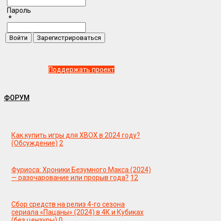
Пароль
*
Поддержать проект
ФОРУМ
Как купить игры для XBOX в 2024 году?
(Обсуждение)
2
Фуриоса: Хроники Безумного Макса (2024)
— разочарование или прорыв года?
12
Сбор средств на релиз 4-го сезона
сериала «Пацаны» (2024) в 4К и Кубиках
(без цензуры)
0