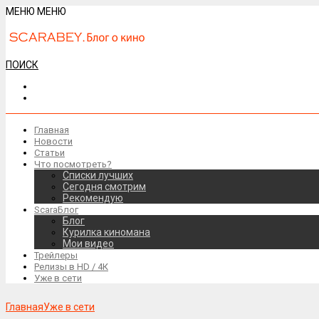
МЕНЮ
МЕНЮ
ПОИСК
Главная
Новости
Статьи
Что посмотреть?
Списки лучших
Сегодня смотрим
Рекомендую
ScaraБлог
Блог
Курилка киномана
Мои видео
Трейлеры
Релизы в HD / 4К
Уже в сети
Главная
Уже в сети