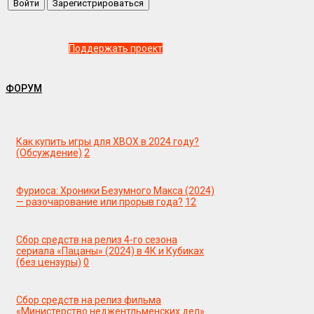
Поддержать проект
ФОРУМ
Как купить игры для XBOX в 2024 году?
(Обсуждение)
2
Фуриоса: Хроники Безумного Макса (2024)
— разочарование или прорыв года?
12
Сбор средств на релиз 4-го сезона
сериала «Пацаны» (2024) в 4К и Кубиках
(без цензуры)
0
Сбор средств на релиз фильма
«Министерство неджентльменских дел»