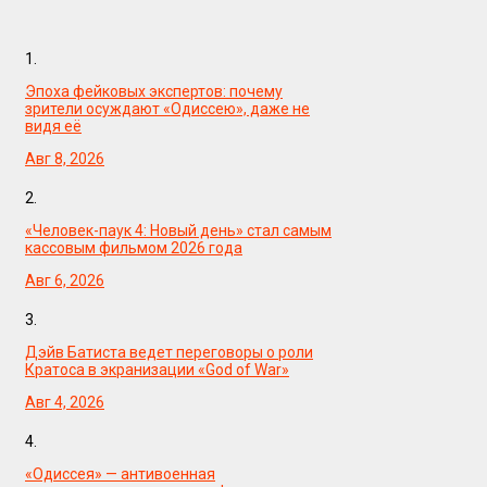
1.
Эпоха фейковых экспертов: почему
зрители осуждают «Одиссею», даже не
видя её
Авг 8, 2026
2.
«Человек-паук 4: Новый день» стал самым
кассовым фильмом 2026 года
Авг 6, 2026
3.
Дэйв Батиста ведет переговоры о роли
Кратоса в экранизации «God of War»
Авг 4, 2026
4.
«Одиссея» — антивоенная