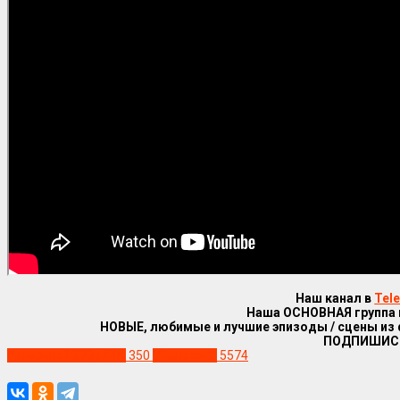
Наш канал в
Tel
Наша ОСНОВНАЯ группа
НОВЫЕ, любимые и лучшие эпизоды / сцены из
ПОДПИШИС
Релизы в 1080р / 4К
350
Уже в сети
5574