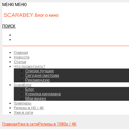
МЕНЮ
МЕНЮ
ПОИСК
Главная
Новости
Статьи
Что посмотреть?
Списки лучших
Сегодня смотрим
Рекомендую
ScaraБлог
Блог
Курилка киномана
Мои видео
Трейлеры
Релизы в HD / 4К
Уже в сети
Главная
Уже в сети
Релизы в 1080р / 4К