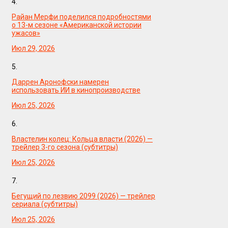
4.
Райан Мерфи поделился подробностями
о 13-м сезоне «Американской истории
ужасов»
Июл 29, 2026
5.
Даррен Аронофски намерен
использовать ИИ в кинопроизводстве
Июл 25, 2026
6.
Властелин колец: Кольца власти (2026) —
трейлер 3-го сезона (субтитры)
Июл 25, 2026
7.
Бегущий по лезвию 2099 (2026) — трейлер
сериала (субтитры)
Июл 25, 2026