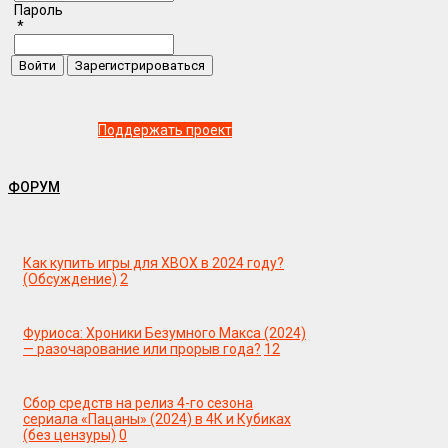
Пароль
*
Поддержать проект
ФОРУМ
Как купить игры для XBOX в 2024 году?
(Обсуждение)
2
Фуриоса: Хроники Безумного Макса (2024)
— разочарование или прорыв года?
12
Сбор средств на релиз 4-го сезона
сериала «Пацаны» (2024) в 4К и Кубиках
(без цензуры)
0