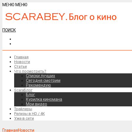
МЕНЮ
МЕНЮ
ПОИСК
Главная
Новости
Статьи
Что посмотреть?
Списки лучших
Сегодня смотрим
Рекомендую
ScaraБлог
Блог
Курилка киномана
Мои видео
Трейлеры
Релизы в HD / 4К
Уже в сети
Главная
Новости