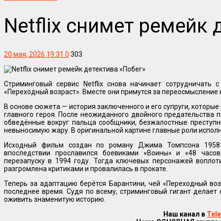
Netflix снимет ремейк 
20 мая, 2026 19:31
0
303
Стриминговый сервис Netflix снова начинает сотрудничать
«Переходный возраст». Вместе они примутся за переосмысление 
В основе сюжета — история заключенного и его супруги, которые
главного героя. После неожиданного двойного предательства па
обведённые вокруг пальца сообщники, безжалостные преступн
невыносимую жару. В оригинальной картине главные роли исполн
Исходный фильм создан по роману Джима Томпсона 1958 
впоследствии прославился боевиками «Воины» и «48 часов
перезапуску в 1994 году. Тогда ключевых персонажей воплот
разгромлена критиками и провалилась в прокате.
Теперь за адаптацию берётся Барантини, чей «Переходный возр
последнее время. Судя по всему, стриминговый гигант делает 
оживить знаменитую историю.
Наш канал в
Tel