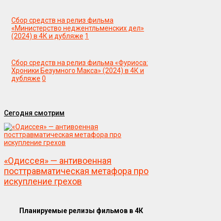
Сбор средств на релиз фильма
«Министерство неджентльменских дел»
(2024) в 4К и дубляже
1
Сбор средств на релиз фильма «Фуриоса:
Хроники Безумного Макса» (2024) в 4К и
дубляже
0
Сегодня смотрим
«Одиссея» — антивоенная
посттравматическая метафора про
искупление грехов
Планируемые релизы фильмов в 4К