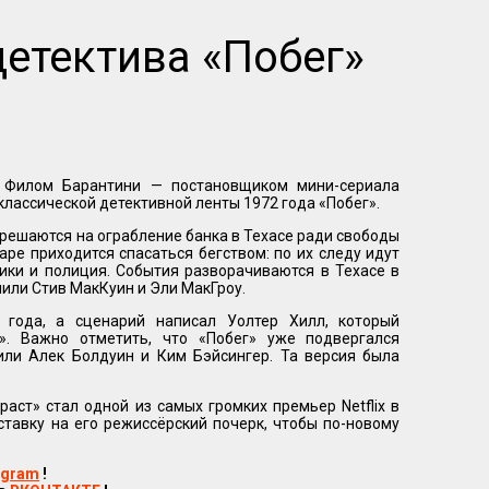
детектива «Побег»
 с Филом Барантини — постановщиком мини-сериала
классической детективной ленты 1972 года «Побег».
 решаются на ограбление банка в Техасе ради свободы
ре приходится спасаться бегством: по их следу идут
ики и полиция. События разворачиваются в Техасе в
или Стив МакКуин и Эли МакГроу.
года, а сценарий написал Уолтер Хилл, который
». Важно отметить, что «Побег» уже подвергался
или Алек Болдуин и Ким Бэйсингер. Та версия была
аст» стал одной из самых громких премьер Netflix в
ставку на его режиссёрский почерк, чтобы по-новому
egram
!