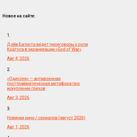
Новое на сайте:
1.
Дэйв Батиста ведет переговоры о роли
Кратоса в экранизации «God of War»
Авг 4, 2026
2.
«Одиссея» — антивоенная
посттравматическая метафора про
искупление грехов
Авг 3, 2026
3.
Новинки кино / сериалов (август 2026)
Авг 1, 2026