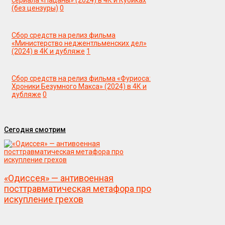
сериала «Пацаны» (2024) в 4К и Кубиках
(без цензуры)
0
Сбор средств на релиз фильма
«Министерство неджентльменских дел»
(2024) в 4К и дубляже
1
Сбор средств на релиз фильма «Фуриоса:
Хроники Безумного Макса» (2024) в 4К и
дубляже
0
Сегодня смотрим
«Одиссея» — антивоенная
посттравматическая метафора про
искупление грехов