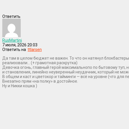
Ответить
RusMartini
7 июля, 2026 20:03
Ответить на
ttlarsen
Да там в целом бюджет не важен. То что он натянул блокбастер
реализовали… (+ грамотная раскрутка)
Девочка огонь, главный герой максимальнопо по бытовому туп, н
и становления, линейно неуверенный неудачник, который не мож
В общем и каст и цветокор и тайминги — всё на уровне (что для 
Внезапно прям «на полку» в достойное.
Ну и Никки кошка )