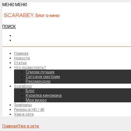
МЕНЮ
МЕНЮ
ПОИСК
Главная
Новости
Статьи
Что посмотреть?
Списки лучших
Сегодня смотрим
Рекомендую
ScaraБлог
Блог
Курилка киномана
Мои видео
Трейлеры
Релизы в HD / 4К
Уже в сети
Главная
Уже в сети