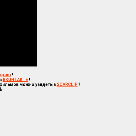
egram
!
 в
ВКОНТАКТЕ
!
 фильмов можно увидеть в
SCARCLIP
!
Ь!