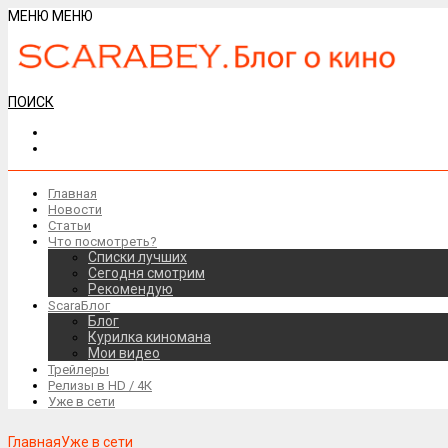
МЕНЮ
МЕНЮ
ПОИСК
Главная
Новости
Статьи
Что посмотреть?
Списки лучших
Сегодня смотрим
Рекомендую
ScaraБлог
Блог
Курилка киномана
Мои видео
Трейлеры
Релизы в HD / 4К
Уже в сети
Главная
Уже в сети