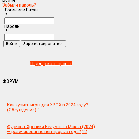
Забыли пароль?
Логин или E-mail
*
Пароль
*
Поддержать проект
ФОРУМ
Как купить игры для XBOX в 2024 году?
(Обсуждение)
2
Фуриоса: Хроники Безумного Макса (2024)
— разочарование или прорыв года?
12