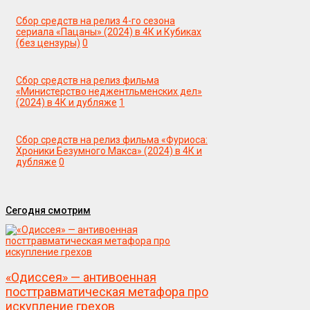
Сбор средств на релиз 4-го сезона
сериала «Пацаны» (2024) в 4К и Кубиках
(без цензуры)
0
Сбор средств на релиз фильма
«Министерство неджентльменских дел»
(2024) в 4К и дубляже
1
Сбор средств на релиз фильма «Фуриоса:
Хроники Безумного Макса» (2024) в 4К и
дубляже
0
Сегодня смотрим
«Одиссея» — антивоенная
посттравматическая метафора про
искупление грехов