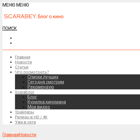
МЕНЮ
МЕНЮ
ПОИСК
Главная
Новости
Статьи
Что посмотреть?
Списки лучших
Сегодня смотрим
Рекомендую
ScaraБлог
Блог
Курилка киномана
Мои видео
Трейлеры
Релизы в HD / 4К
Уже в сети
Главная
Новости