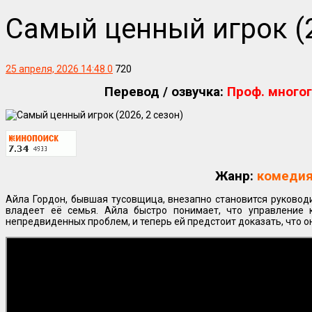
Самый ценный игрок (2
25 апреля, 2026 14:48
0
720
Перевод / озвучка:
Проф. многог
Жанр:
комедия
Айла Гордон, бывшая тусовщица, внезапно становится руковод
владеет её семья. Айла быстро понимает, что управление
непредвиденных проблем, и теперь ей предстоит доказать, что о