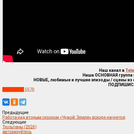
Наш канал в
Tel
Наша ОСНОВНАЯ группа
НОВЫЕ, любимые и лучшие эпизоды / сцены из
ПОДПИШИС
Уже в сети
5570
Предыдущие
Работа над вторым сезоном «Чужой: Земля» вскоре начнется
Следующие
Тюльпаны (2026)
авторизуйтесь