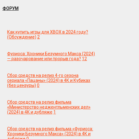
ФОРУМ
Как купить игры для XBOX в 2024 году?
(Обсуждение)
2
Фуриоса: Хроники Безумного Макса (2024)
— разочарование или прорыв года?
12
Сбор средств на релиз 4-го сезона
сериала «Пацаны» (2024) в 4К и Кубиках
(без цензуры)
0
Сбор средств на релиз фильма
«Министерство неджентльменских дел»
(2024) в 4К и дубляже
1
Сбор средств на релиз фильма «Фуриоса:
Хроники Безумного Макса» (2024) в 4К и
дубляже
0