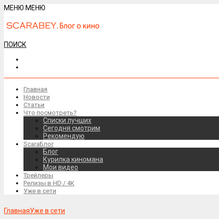
МЕНЮ
МЕНЮ
ПОИСК
Главная
Новости
Статьи
Что посмотреть?
Списки лучших
Сегодня смотрим
Рекомендую
ScaraБлог
Блог
Курилка киномана
Мои видео
Трейлеры
Релизы в HD / 4К
Уже в сети
Главная
Уже в сети