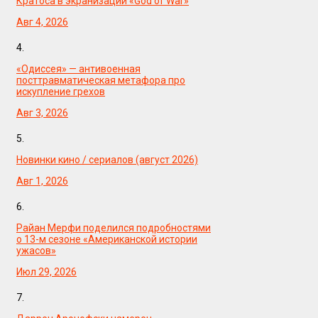
Кратоса в экранизации «God of War»
Авг 4, 2026
4.
«Одиссея» — антивоенная
посттравматическая метафора про
искупление грехов
Авг 3, 2026
5.
Новинки кино / сериалов (август 2026)
Авг 1, 2026
6.
Райан Мерфи поделился подробностями
о 13-м сезоне «Американской истории
ужасов»
Июл 29, 2026
7.