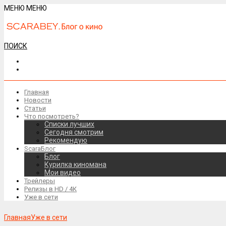
МЕНЮ
МЕНЮ
ПОИСК
Главная
Новости
Статьи
Что посмотреть?
Списки лучших
Сегодня смотрим
Рекомендую
ScaraБлог
Блог
Курилка киномана
Мои видео
Трейлеры
Релизы в HD / 4К
Уже в сети
Главная
Уже в сети