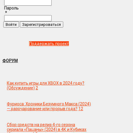
Пароль
*
Поддержать проект
ФОРУМ
Как купить игры для XBOX в 2024 году?
(Обсуждение)
2
Фуриоса: Хроники Безумного Макса (2024)
— разочарование или прорыв года?
12
Сбор средств на релиз 4-го сезона
сериала «Пацаны» (2024) в 4К и Кубиках