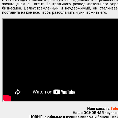
жизнь: днём он агент Центрального разведывательного упр
бизнесмен. Целеустремлённый и неудержимый, он сталкивае
поставить на кон всё, чтобы разоблачить и уничтожить его.
Наш канал в
Tel
Наша ОСНОВНАЯ группа
НОВЫЕ, любимые и лучшие эпизоды / сцены из