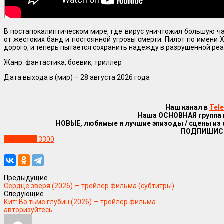
В постапокалиптическом мире, где вирус уничтожил большую 
от жестоких банд и постоянной угрозы смерти. Пилот по имени Х
дорого, и теперь пытается сохранить надежду в разрушенной реа
Жанр: фантастика, боевик, триллер
Дата выхода в (мир) – 28 августа 2026 года
Наш канал в
Tel
Наша ОСНОВНАЯ группа
НОВЫЕ, любимые и лучшие эпизоды / сцены из
ПОДПИШИС
Трейлеры
3300
Предыдущие
Сердце зверя (2026) — трейлер фильма (субтитры)
Следующие
Кит: Во тьме глубин (2026) — трейлер фильма
авторизуйтесь