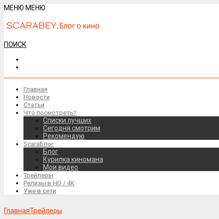
МЕНЮ
МЕНЮ
ПОИСК
Главная
Новости
Статьи
Что посмотреть?
Списки лучших
Сегодня смотрим
Рекомендую
ScaraБлог
Блог
Курилка киномана
Мои видео
Трейлеры
Релизы в HD / 4К
Уже в сети
Главная
Трейлеры