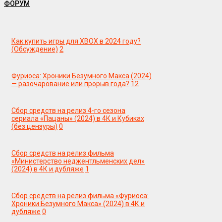
ФОРУМ
Как купить игры для XBOX в 2024 году?
(Обсуждение)
2
Фуриоса: Хроники Безумного Макса (2024)
— разочарование или прорыв года?
12
Сбор средств на релиз 4-го сезона
сериала «Пацаны» (2024) в 4К и Кубиках
(без цензуры)
0
Сбор средств на релиз фильма
«Министерство неджентльменских дел»
(2024) в 4К и дубляже
1
Сбор средств на релиз фильма «Фуриоса:
Хроники Безумного Макса» (2024) в 4К и
дубляже
0