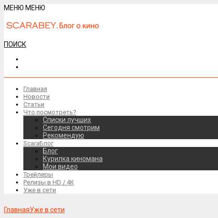
МЕНЮ
МЕНЮ
ПОИСК
Главная
Новости
Статьи
Что посмотреть?
Списки лучших
Сегодня смотрим
Рекомендую
ScaraБлог
Блог
Курилка киномана
Мои видео
Трейлеры
Релизы в HD / 4К
Уже в сети
Главная
Уже в сети