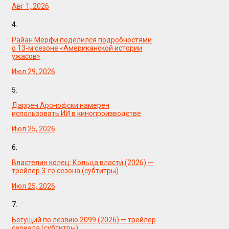
Авг 1, 2026
4.
Райан Мерфи поделился подробностями
о 13-м сезоне «Американской истории
ужасов»
Июл 29, 2026
5.
Даррен Аронофски намерен
использовать ИИ в кинопроизводстве
Июл 25, 2026
6.
Властелин колец: Кольца власти (2026) —
трейлер 3-го сезона (субтитры)
Июл 25, 2026
7.
Бегущий по лезвию 2099 (2026) — трейлер
сериала (субтитры)