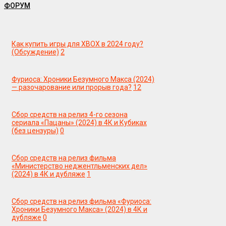
ФОРУМ
Как купить игры для XBOX в 2024 году?
(Обсуждение)
2
Фуриоса: Хроники Безумного Макса (2024)
— разочарование или прорыв года?
12
Сбор средств на релиз 4-го сезона
сериала «Пацаны» (2024) в 4К и Кубиках
(без цензуры)
0
Сбор средств на релиз фильма
«Министерство неджентльменских дел»
(2024) в 4К и дубляже
1
Сбор средств на релиз фильма «Фуриоса:
Хроники Безумного Макса» (2024) в 4К и
дубляже
0