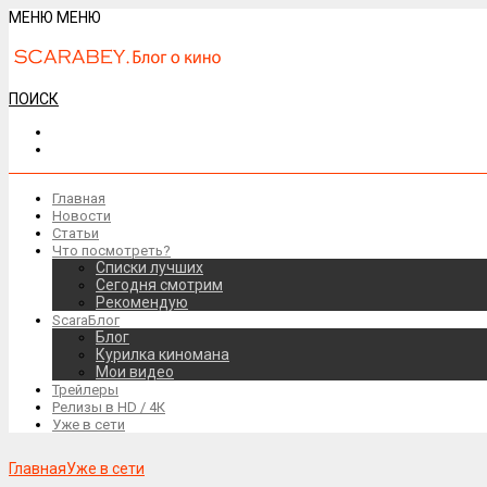
МЕНЮ
МЕНЮ
ПОИСК
Главная
Новости
Статьи
Что посмотреть?
Списки лучших
Сегодня смотрим
Рекомендую
ScaraБлог
Блог
Курилка киномана
Мои видео
Трейлеры
Релизы в HD / 4К
Уже в сети
Главная
Уже в сети