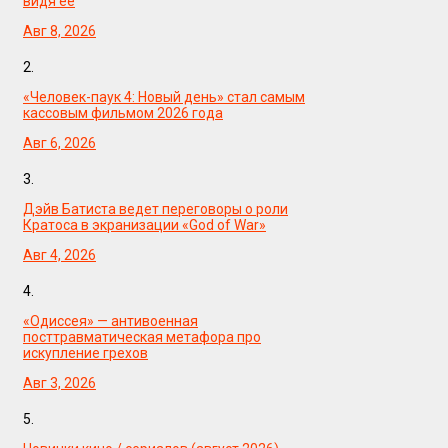
видя её
Авг 8, 2026
2.
«Человек-паук 4: Новый день» стал самым
кассовым фильмом 2026 года
Авг 6, 2026
3.
Дэйв Батиста ведет переговоры о роли
Кратоса в экранизации «God of War»
Авг 4, 2026
4.
«Одиссея» — антивоенная
посттравматическая метафора про
искупление грехов
Авг 3, 2026
5.