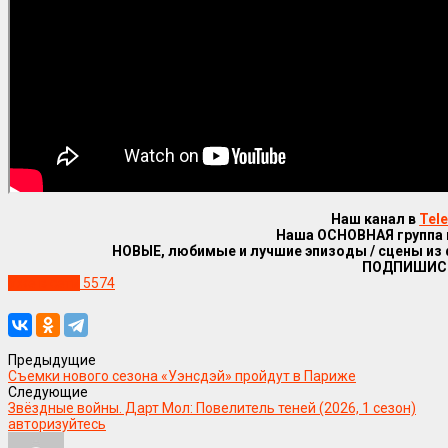
Наш канал в
Tel
Наша ОСНОВНАЯ группа
НОВЫЕ, любимые и лучшие эпизоды / сцены из
ПОДПИШИС
Уже в сети
5574
Предыдущие
Съемки нового сезона «Уэнсдэй» пройдут в Париже
Следующие
Звёздные войны. Дарт Мол: Повелитель теней (2026, 1 сезон)
авторизуйтесь