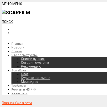
МЕНЮ
МЕНЮ
ПОИСК
Главная
Новости
Статьи
Что посмотреть?
Списки лучших
Сегодня смотрим
Рекомендую
ScaraБлог
Блог
Курилка киномана
Мои видео
Трейлеры
Релизы в HD / 4К
Уже в сети
Главная
Уже в сети