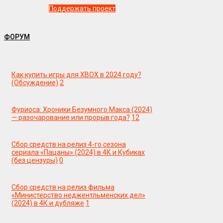
Поддержать проект
ФОРУМ
Как купить игры для XBOX в 2024 году?
(Обсуждение)
2
Фуриоса: Хроники Безумного Макса (2024)
— разочарование или прорыв года?
12
Сбор средств на релиз 4-го сезона
сериала «Пацаны» (2024) в 4К и Кубиках
(без цензуры)
0
Сбор средств на релиз фильма
«Министерство неджентльменских дел»
(2024) в 4К и дубляже
1