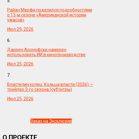
5.
Райан Мерфи поделился подробностями
о 13-м сезоне «Американской истории
ужасов»
Июл 29, 2026
6.
Даррен Аронофски намерен
использовать ИИ в кинопроизводстве
Июл 25, 2026
7.
Властелин колец: Кольца власти (2026) —
трейлер 3-го сезона (субтитры)
Июл 25, 2026
Заказ на Эксклюзив
О ПРОЕКТЕ