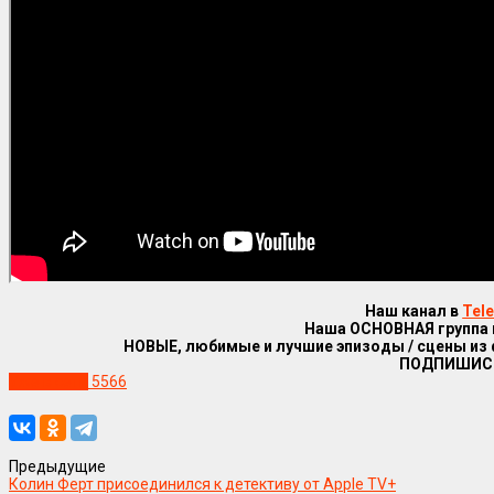
Наш канал в
Tel
Наша ОСНОВНАЯ группа
НОВЫЕ, любимые и лучшие эпизоды / сцены из
ПОДПИШИС
Уже в сети
5566
Предыдущие
Колин Ферт присоединился к детективу от Apple TV+