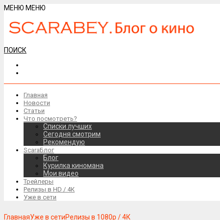
МЕНЮ
МЕНЮ
ПОИСК
Главная
Новости
Статьи
Что посмотреть?
Списки лучших
Сегодня смотрим
Рекомендую
ScaraБлог
Блог
Курилка киномана
Мои видео
Трейлеры
Релизы в HD / 4К
Уже в сети
Главная
Уже в сети
Релизы в 1080р / 4К