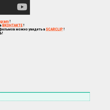
egram
!
 в
ВКОНТАКТЕ
!
 фильмов можно увидеть в
SCARCLIP
!
Ь!