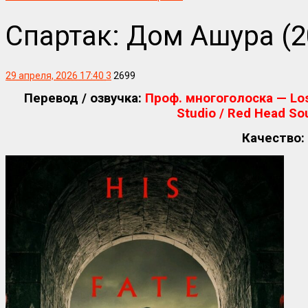
Спартак: Дом Ашура (20
29 апреля, 2026 17:40
3
2699
Перевод / озвучка:
Проф. многоголоска — Lost
Studio / Red Head So
Качество: