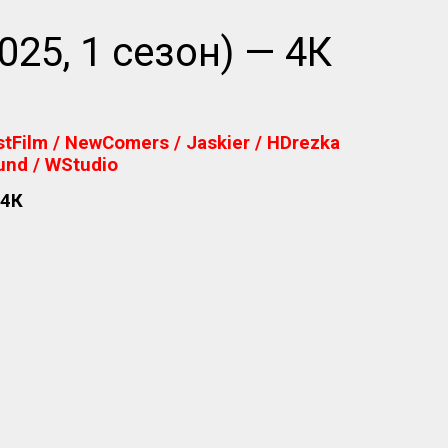
25, 1 сезон) — 4К
Film / NewComers / Jaskier / HDrezka
und / WStudio
 4К