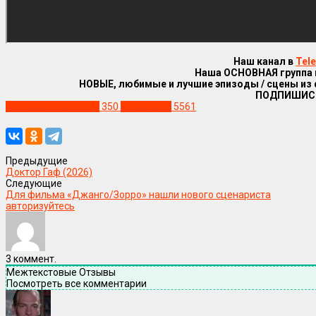
Наш канал в
Tel
Наша ОСНОВНАЯ группа
НОВЫЕ, любимые и лучшие эпизоды / сцены из
ПОДПИШИС
Релизы в 1080р / 4К
350
Уже в сети
5561
Предыдущие
Доктор Гаф (2026)
Следующие
Для фильма «Джанго/Зорро» нашли нового сценариста
авторизуйтесь
3
коммент.
Межтекстовые Отзывы
Посмотреть все комментарии