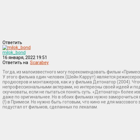
Ответить
milok_bond
16 января, 2022 19:51
Ответить на
Scarabey
Тогда, из малоизвестного могу порекомендовать фильм «Приме
У этого фильма один человек (Шейн Каррут) является режиссеро
продюсеров и монтажеров, как и у фильма Детонатор (2004). Ч
непрофессиональными актерами, но интересны своей идеей и под
скучноваты, если не пытаться понять суть. «Детонатор» более из
даже по оригинальнее. Но в обоих фильмах нужно заморочиться 
(!) в Примеси. Но нужно быть готовым, что кино не для массового 
подустал от фильмов, сделанных по лекалам.