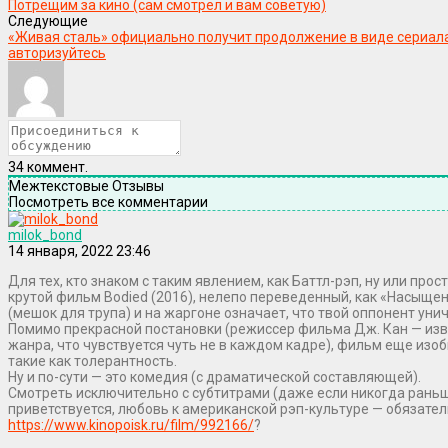
Потрещим за кино (сам смотрел и вам советую)
Следующие
«Живая сталь» официально получит продолжение в виде сериал
авторизуйтесь
34
коммент.
Межтекстовые Отзывы
Посмотреть все комментарии
milok_bond
14 января, 2022 23:46
Для тех, кто знаком с таким явлением, как Баттл-рэп, ну или про
крутой фильм Bodied (2016), нелепо переведенный, как «Насыще
(мешок для трупа) и на жаргоне означает, что твой оппонент уни
Помимо прекрасной постановки (режиссер фильма Дж. Кан — изв
жанра, что чувствуется чуть не в каждом кадре), фильм еще изо
такие как толерантность.
Ну и по-сути — это комедия (с драматической составляющей).
Смотреть исключительно с субтитрами (даже если никогда раньш
приветствуется, любовь к американской рэп-культуре — обязател
https://www.kinopoisk.ru/film/992166/
?