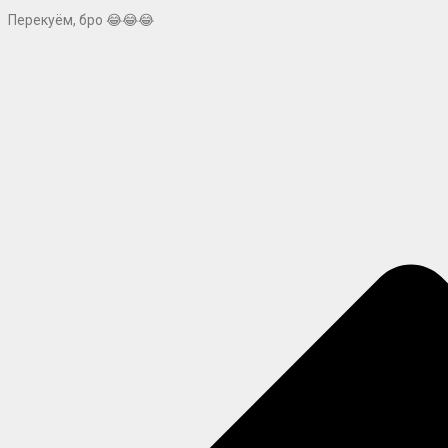
Перекуём, бро 😂😂😂