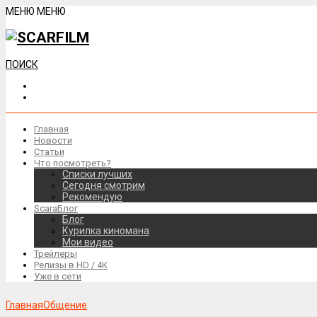
МЕНЮ
МЕНЮ
ПОИСК
Главная
Новости
Статьи
Что посмотреть?
Списки лучших
Сегодня смотрим
Рекомендую
ScaraБлог
Блог
Курилка киномана
Мои видео
Трейлеры
Релизы в HD / 4К
Уже в сети
Главная
Общение