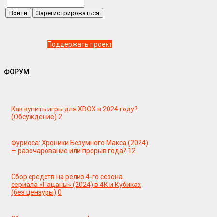
Поддержать проект
ФОРУМ
Как купить игры для XBOX в 2024 году?
(Обсуждение)
2
Фуриоса: Хроники Безумного Макса (2024)
— разочарование или прорыв года?
12
Сбор средств на релиз 4-го сезона
сериала «Пацаны» (2024) в 4К и Кубиках
(без цензуры)
0