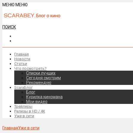
МЕНЮ
МЕНЮ
ПОИСК
Главная
Новости
Статьи
Что посмотреть?
Списки лучших
Сегодня смотрим
Рекомендую
ScaraБлог
Блог
Курилка киномана
Мои видео
Трейлеры
Релизы в HD / 4К
Уже в сети
Главная
Уже в сети