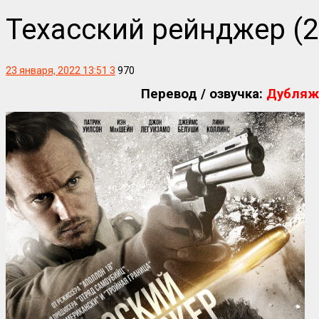
Техасский рейнджер (2
23 января, 2022 13:51
3
970
Перевод / озвучка:
Дубляж 