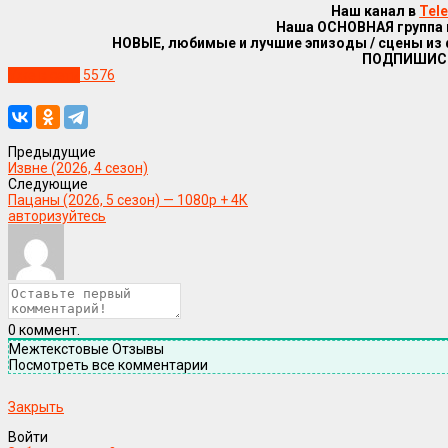
Наш канал в
Tel
Наша ОСНОВНАЯ группа
НОВЫЕ, любимые и лучшие эпизоды / сцены из
ПОДПИШИС
Уже в сети
5576
Предыдущие
Извне (2026, 4 сезон)
Следующие
Пацаны (2026, 5 сезон) — 1080р + 4К
авторизуйтесь
0
коммент.
Межтекстовые Отзывы
Посмотреть все комментарии
Закрыть
Войти