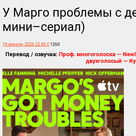
У Марго проблемы с де
мини–сериал)
19 апреля, 2026 22:45
0
1260
Перевод / озвучка:
Проф. многоголоска — NewStu
двухголосый — Ку