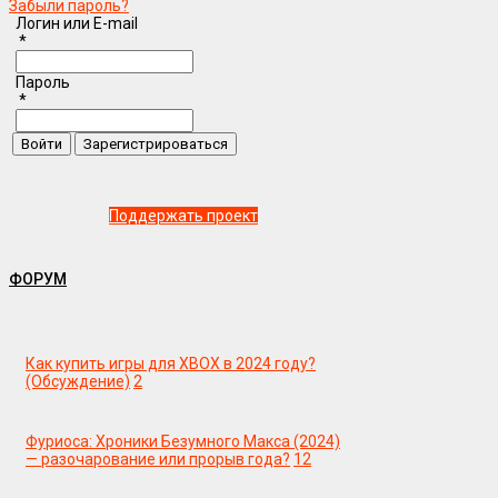
Забыли пароль?
Логин или E-mail
*
Пароль
*
Поддержать проект
ФОРУМ
Как купить игры для XBOX в 2024 году?
(Обсуждение)
2
Фуриоса: Хроники Безумного Макса (2024)
— разочарование или прорыв года?
12