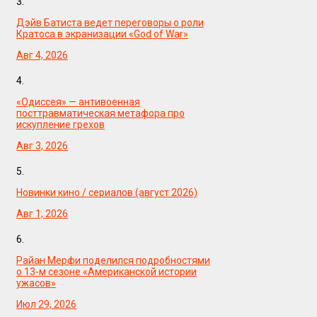
3.
Дэйв Батиста ведет переговоры о роли
Кратоса в экранизации «God of War»
Авг 4, 2026
4.
«Одиссея» — антивоенная
посттравматическая метафора про
искупление грехов
Авг 3, 2026
5.
Новинки кино / сериалов (август 2026)
Авг 1, 2026
6.
Райан Мерфи поделился подробностями
о 13-м сезоне «Американской истории
ужасов»
Июл 29, 2026