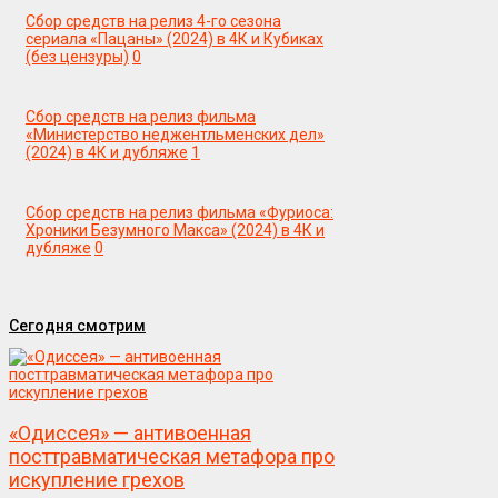
Сбор средств на релиз 4-го сезона
сериала «Пацаны» (2024) в 4К и Кубиках
(без цензуры)
0
Сбор средств на релиз фильма
«Министерство неджентльменских дел»
(2024) в 4К и дубляже
1
Сбор средств на релиз фильма «Фуриоса:
Хроники Безумного Макса» (2024) в 4К и
дубляже
0
Сегодня смотрим
«Одиссея» — антивоенная
посттравматическая метафора про
искупление грехов