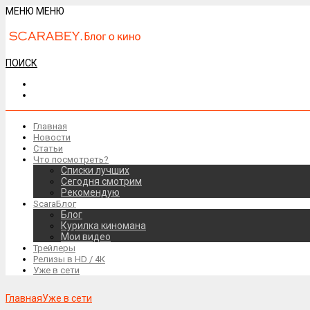
МЕНЮ
МЕНЮ
ПОИСК
Главная
Новости
Статьи
Что посмотреть?
Списки лучших
Сегодня смотрим
Рекомендую
ScaraБлог
Блог
Курилка киномана
Мои видео
Трейлеры
Релизы в HD / 4К
Уже в сети
Главная
Уже в сети