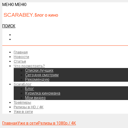
МЕНЮ
МЕНЮ
ПОИСК
Главная
Новости
Статьи
Что посмотреть?
Списки лучших
Сегодня смотрим
Рекомендую
ScaraБлог
Блог
Курилка киномана
Мои видео
Трейлеры
Релизы в HD / 4К
Уже в сети
Главная
Уже в сети
Релизы в 1080р / 4К