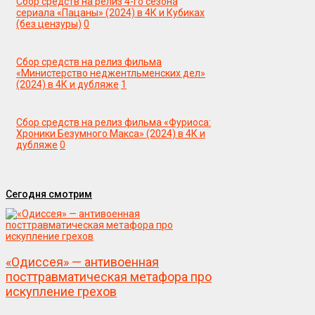
Сбор средств на релиз 4-го сезона
сериала «Пацаны» (2024) в 4К и Кубиках
(без цензуры)
0
Сбор средств на релиз фильма
«Министерство неджентльменских дел»
(2024) в 4К и дубляже
1
Сбор средств на релиз фильма «Фуриоса:
Хроники Безумного Макса» (2024) в 4К и
дубляже
0
Сегодня смотрим
«Одиссея» — антивоенная
посттравматическая метафора про
искупление грехов