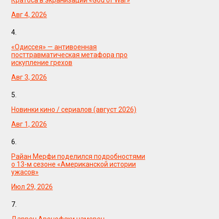
Авг 4, 2026
4.
«Одиссея» — антивоенная
посттравматическая метафора про
искупление грехов
Авг 3, 2026
5.
Новинки кино / сериалов (август 2026)
Авг 1, 2026
6.
Райан Мерфи поделился подробностями
о 13-м сезоне «Американской истории
ужасов»
Июл 29, 2026
7.
Даррен Аронофски намерен