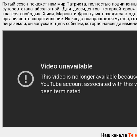
Пятый сезон покажет нам мир Патриота, полностью подчиненны
суперов стала абсолютной. Для диссидентов, «старлайтеров»
«лагеря свободы». Хьюи, Марвин и Французик находятся в одн
организовать сопротивление. Но когда возвращается Бутчер, гот
лица земли, он запускает цепь событий, которая навсегда измени
Наш канал в
Tel