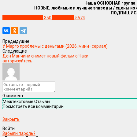
Наша ОСНОВНАЯ группа
НОВЫЕ, любимые и лучшие эпизоды / сцены из
ПОДПИШИС
Релизы в 1080р / 4К
350
Уже в сети
5574
Предыдущие
У Марго проблемы с деньгами (2026, мини–сериал)
Следующие
Дон Манчини снимет новый фильм о Чаки
авторизуйтесь
0
коммент.
Межтекстовые Отзывы
Посмотреть все комментарии
Закрыть
Войти
Забыли пароль?