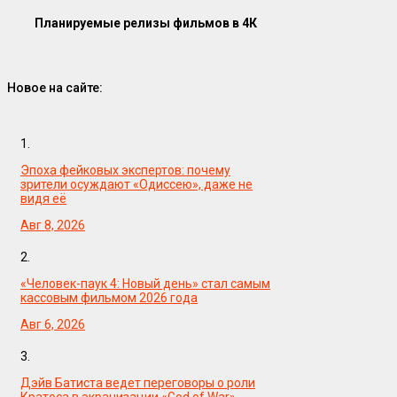
Планируемые релизы фильмов в 4К
Новое на сайте:
1.
Эпоха фейковых экспертов: почему
зрители осуждают «Одиссею», даже не
видя её
Авг 8, 2026
2.
«Человек-паук 4: Новый день» стал самым
кассовым фильмом 2026 года
Авг 6, 2026
3.
Дэйв Батиста ведет переговоры о роли
Кратоса в экранизации «God of War»