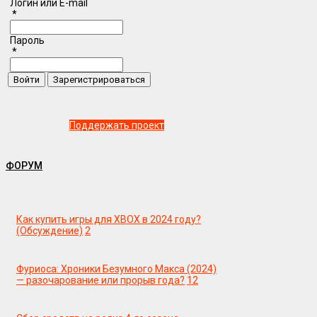
Логин или E-mail
*
Пароль
*
Поддержать проект
ФОРУМ
Как купить игры для XBOX в 2024 году?
(Обсуждение)
2
Фуриоса: Хроники Безумного Макса (2024)
— разочарование или прорыв года?
12